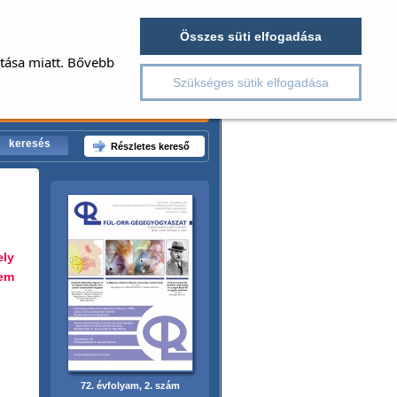
Regisztráció
Összes süti elfogadása
év
ítása miatt. Bővebb
elszó
jelszó emlékeztető
Szükséges sütik elfogadása
Részletes kereső
ely
nem
72. évfolyam, 2. szám