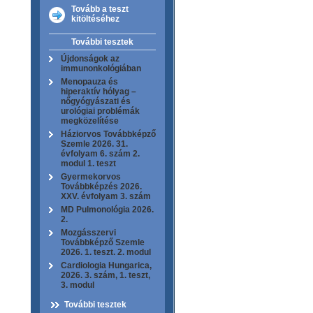
Tovább a teszt
kitöltéséhez
További tesztek
Újdonságok az
immunonkológiában
Menopauza és
hiperaktív hólyag –
nőgyógyászati és
urológiai problémák
megközelítése
Háziorvos Továbbképző
Szemle 2026. 31.
évfolyam 6. szám 2.
modul 1. teszt
Gyermekorvos
Továbbképzés 2026.
XXV. évfolyam 3. szám
MD Pulmonológia 2026.
2.
Mozgásszervi
Továbbképző Szemle
2026. 1. teszt. 2. modul
Cardiologia Hungarica,
2026. 3. szám, 1. teszt,
3. modul
További tesztek