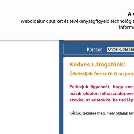
A 
Weboldalunk sütiket és tevékenységfigyelő technológiá
inform
Kedves Látogatónk!
Üdvözöljük Önt az OLO.hu portá
Felhívjuk figyelmét, hogy a
másik oldalon felhasználóneve
ezekkel az adatokkal be tud lépn
Kérjük, tekintse meg, mely oldalak t