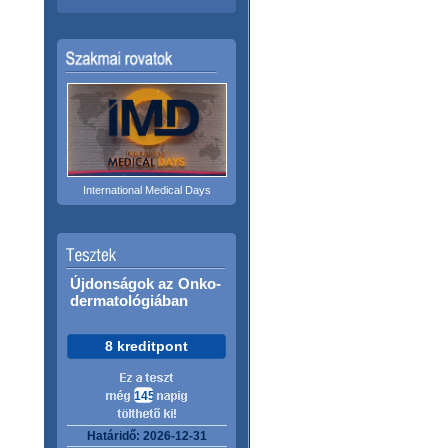
International Medical Days
Újdonságok az Onko-
dermatológiában
8 kreditpont
145
Határidő: 2026-12-31