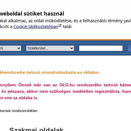
weboldal sütiket használ
N
kat alkalmaz, az oldal működtetése, és a felhasználói élmény jav
J
ációt a
Cookie tájékoztatóban
talál.
lrendszerbe tartozó orvositudasbazis.eu oldalon.
mennyiben Önnek már van az OLO.hu rendszerébe tartozó bárm
 és jelszava, akkor nem szükséges ismételten regisztrálnia, ha
i erre az oldalra is.
artoznak rendszerünkbe:
Szakmai oldalak