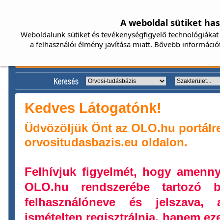
A weboldal sütiket ha
Weboldalunk sütiket és tevékenységfigyelő technológiákat 
a felhasználói élmény javítása miatt. Bővebb információ
Kedves Látogatónk!
Üdvözöljük Önt az OLO.hu portálr
orvositudasbazis.eu oldalon.
Felhívjuk figyelmét, hogy amenn
OLO.hu rendszerébe tartozó b
felhasználóneve és jelszava,
ismételten regisztrálnia, hanem ez