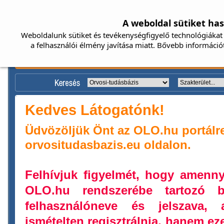
A weboldal sütiket ha
Weboldalunk sütiket és tevékenységfigyelő technológiákat 
a felhasználói élmény javítása miatt. Bővebb információ
Kedves Látogatónk!
Üdvözöljük Önt az OLO.hu portálr
orvositudasbazis.eu oldalon.
Felhívjuk figyelmét, hogy amenn
OLO.hu rendszerébe tartozó b
felhasználóneve és jelszava,
ismételten regisztrálnia, hanem ez