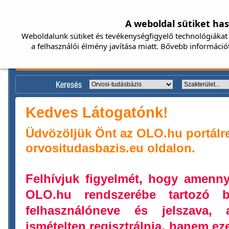
A weboldal sütiket ha
Weboldalunk sütiket és tevékenységfigyelő technológiákat 
a felhasználói élmény javítása miatt. Bővebb információ
Kedves Látogatónk!
Üdvözöljük Önt az OLO.hu portálr
orvositudasbazis.eu oldalon.
Felhívjuk figyelmét, hogy amenn
OLO.hu rendszerébe tartozó b
felhasználóneve és jelszava,
ismételten regisztrálnia, hanem ez