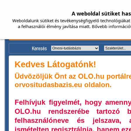
A weboldal sütiket ha
Weboldalunk sütiket és tevékenységfigyelő technológiákat 
a felhasználói élmény javítása miatt. Bővebb információ
Kedves Látogatónk!
Üdvözöljük Önt az OLO.hu portálr
orvositudasbazis.eu oldalon.
Felhívjuk figyelmét, hogy amenn
OLO.hu rendszerébe tartozó b
felhasználóneve és jelszava,
ismételten regisztrálnia, hanem ez